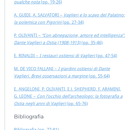
qualche nota
(pp. 19-26)
A. GUIDI, A. SALVATORI –
Vaglieri e lo scavo del Palatino:
la polemica con Pigorini
(pp. 27-34)
P. OLIVANTI –
“Con abnegazione, amore ed intelligenza”.
Dante Vaglieri a Ostia (1908-1913)
(pp. 35-46)
E. RINALDI –
I restauri ostiensi di Vaglieri
(pp. 47-54)
M. DE VICO FALLANI –
I giardini ostiensi di Dante
Vaglieri. Brevi osservazioni a margine
(pp. 55-64)
E. ANGELONI, P. OLIVANTI, E.J. SHEPHERD, F. ARAMINI,
G. LEONE –
Con l’occhio dell’archeologo: la fotografia a
Ostia negli anni di Vaglieri
(pp. 65-76)
Bibliografia
Bibliografia (pp. 77-81)